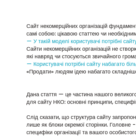
Сайт некомерційних організацій фундамента
самі собою: цікавою статтею чи необхідни
— У такій моделі користувачі потрібні сайт
Сайти некомерційних організацій не створ
які навряд чи стосуються звичайного гро
— Користувачі потрібні сайту набагато біль
«Продати» людям ідею набагато складніше 
Дана стаття — це частина нашого великого
для сайту НКО: основні принципи, специфік
Слід сказати, що структура сайту запропо
лише як блоки окремої сторінки. Головне - 
специфіки організації та вашого особистог