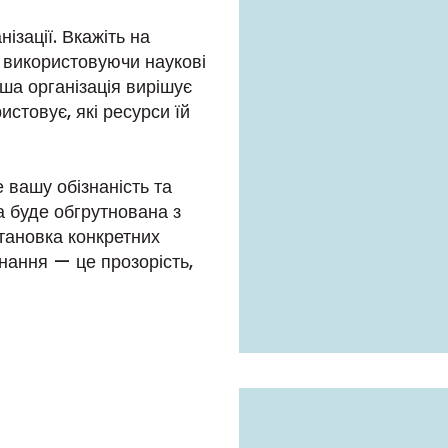
ізації. Вкажіть на
и використовуючи наукові
аша організація вирішує
истовує, які ресурси їй
 вашу обізнаність та
а буде обгрутнована з
тановка конкретних
нання — це прозорість,