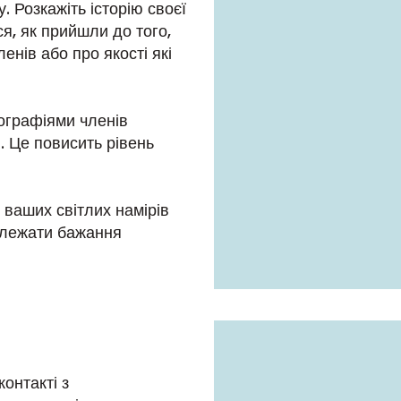
 Розкажіть історію своєї
ся, як прийшли до того,
енів або про якості які
тографіями членів
ю. Це повисить рівень
 ваших світлих намірів
залежати бажання
контакті з