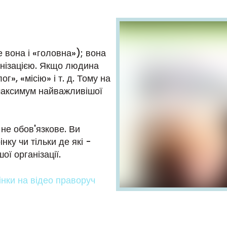
 вона і «головна»); вона
анізацією. Якщо людина
г», «місію» і т. д. Тому на
 максимум найважливішої
 не обов'язкове. Ви
нку чи тільки де які -
ї організації.
інки на відео праворуч