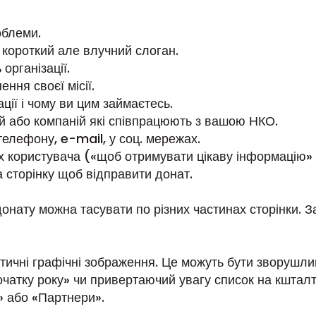
облеми.
 короткий але влучний слоган.
організації.
ння своєї місії.
ції і чому ви цим займаєтесь.
й або компаній які співпрацюють з вашою НКО.
телефону, e-mail, у соц. мережах.
 користувача («щоб отримувати цікаву інформацію» 
 сторінку щоб відправити донат.
донату можна тасувати по різних частинах сторінки. 
тичні графічні зображення. Це можуть бути зворушли
 початку року» чи привертаючий увагу список на кштал
» або «Партнери».