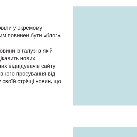
овіли у окремому
им повинен бути «блог».
вини із галузі в якій
цікавить нових
их відвідувачів сайту.
овного просування від
 своїй стрічці новин, що