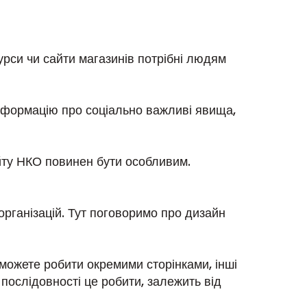
урси чи сайти магазинів потрібні людям
інформацію про соціально важливі явища,
айту НКО повинен бути особливим.
рганізацій. Тут поговоримо про дизайн
 можете робити окремими сторінками, інші
й послідовності це робити, залежить від