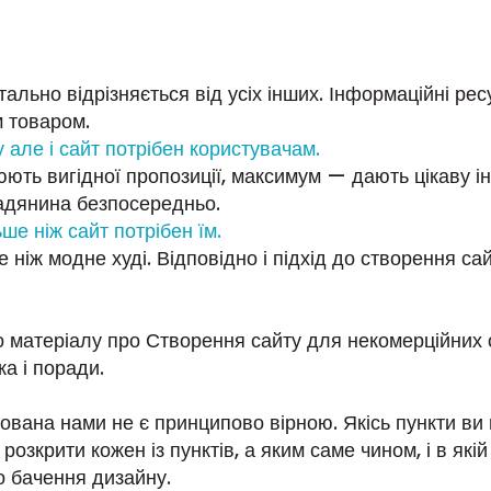
льно відрізняється від усіх інших. Інформаційні рес
м товаром.
у але і сайт потрібен користувачам.
юють вигідної пропозиції, максимум — дають цікаву 
мадянина безпосередньо.
ше ніж сайт потрібен їм.
ніж модне худі. Відповідно і підхід до створення с
 матеріалу про Створення сайту для некомерційних о
а і поради.
нована нами не є принципово вірною. Якісь пункти ви
розкрити кожен із пунктів, а яким саме чином, і в які
о бачення дизайну.