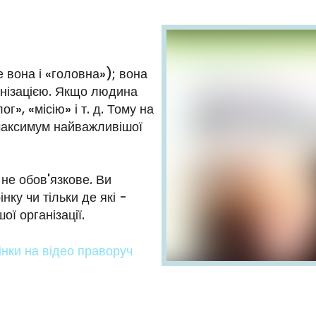
 вона і «головна»); вона
анізацією. Якщо людина
г», «місію» і т. д. Тому на
 максимум найважливішої
 не обов'язкове. Ви
нку чи тільки де які -
ї організації.
інки на відео праворуч