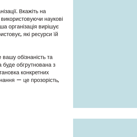
ізації. Вкажіть на
и використовуючи наукові
аша організація вирішує
истовує, які ресурси їй
 вашу обізнаність та
а буде обгрутнована з
тановка конкретних
нання — це прозорість,