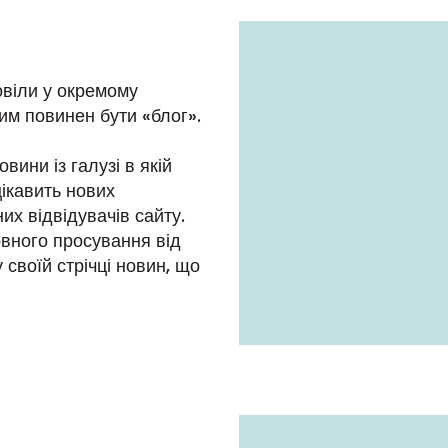
овіли у окремому
им повинен бути «блог».
вини із галузі в якій
цікавить нових
их відвідувачів сайту.
овного просування від
 своїй стрічці новин, що