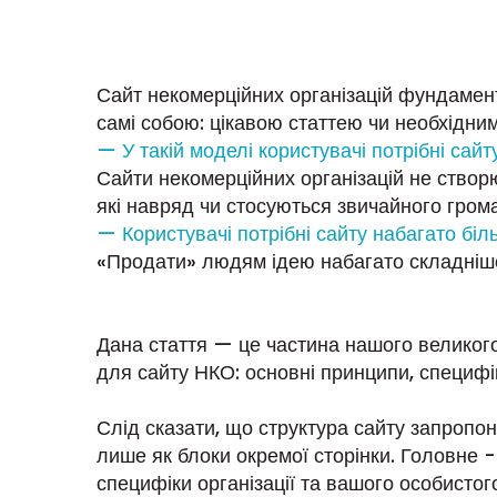
Сайт некомерційних організацій фундамента
самі собою: цікавою статтею чи необхідни
— У такій моделі користувачі потрібні сайт
Сайти некомерційних організацій не створ
які навряд чи стосуються звичайного гро
— Користувачі потрібні сайту набагато біль
«Продати» людям ідею набагато складніше 
Дана стаття — це частина нашого великого
для сайту НКО: основні принципи, специфік
Слід сказати, що структура сайту запропо
лише як блоки окремої сторінки. Головне - 
специфіки організації та вашого особистог