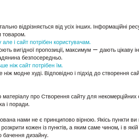
льно відрізняється від усіх інших. Інформаційні рес
м товаром.
у але і сайт потрібен користувачам.
юють вигідної пропозиції, максимум — дають цікаву 
мадянина безпосередньо.
ше ніж сайт потрібен їм.
ніж модне худі. Відповідно і підхід до створення с
 матеріалу про Створення сайту для некомерційних о
а і поради.
нована нами не є принципово вірною. Якісь пункти ви
розкрити кожен із пунктів, а яким саме чином, і в які
о бачення дизайну.