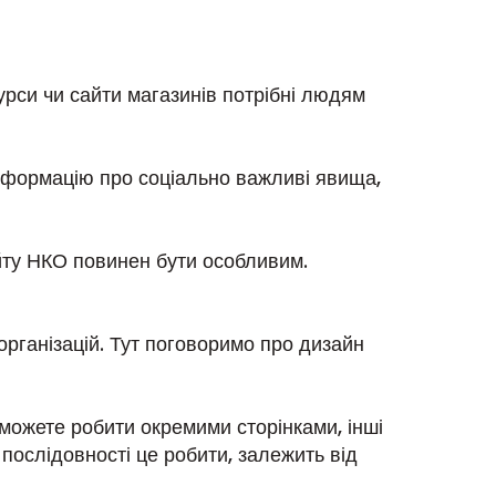
урси чи сайти магазинів потрібні людям
інформацію про соціально важливі явища,
айту НКО повинен бути особливим.
рганізацій. Тут поговоримо про дизайн
 можете робити окремими сторінками, інші
й послідовності це робити, залежить від