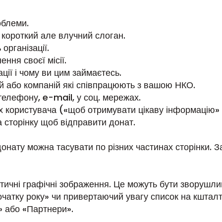
облеми.
 короткий але влучний слоган.
організації.
ння своєї місії.
ції і чому ви цим займаєтесь.
й або компаній які співпрацюють з вашою НКО.
телефону, e-mail, у соц. мережах.
 користувача («щоб отримувати цікаву інформацію» 
 сторінку щоб відправити донат.
донату можна тасувати по різних частинах сторінки. 
тичні графічні зображення. Це можуть бути зворушли
 початку року» чи привертаючий увагу список на кштал
» або «Партнери».