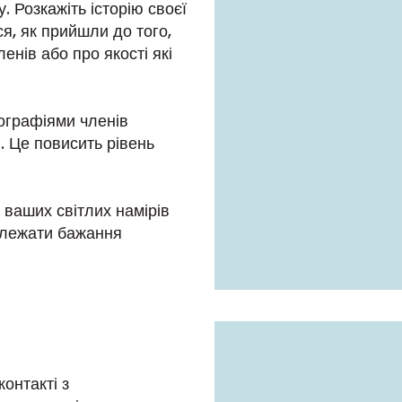
 Розкажіть історію своєї
ся, як прийшли до того,
енів або про якості які
тографіями членів
ю. Це повисить рівень
 ваших світлих намірів
залежати бажання
контакті з