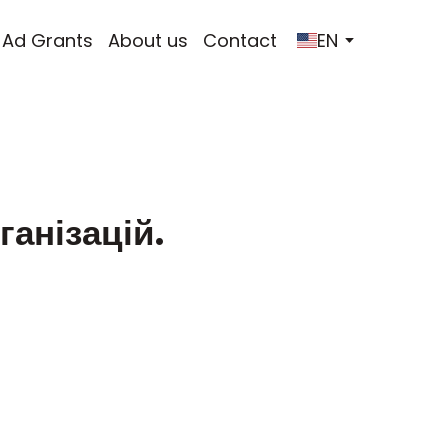
 Ad Grants
About us
Contact
EN
ганізацій.