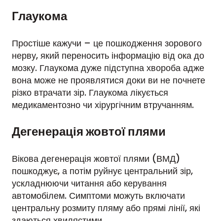
Глаукома
Простіше кажучи – це пошкодження зорового
нерву, який переносить інформацію від ока до
мозку. Глаукома дуже підступна хвороба адже
вона може не проявлятися доки ви не почнете
різко втрачати зір. Глаукома лікується
медикаментозно чи хірургічним втручанням.
Дегенерація жовтої плями
Вікова дегенерація жовтої плями (ВМД)
пошкоджує, а потім руйнує центральний зір,
ускладнюючи читання або керування
автомобілем. Симптоми можуть включати
центральну розмиту пляму або прямі лінії, які
здаються хвилястими.