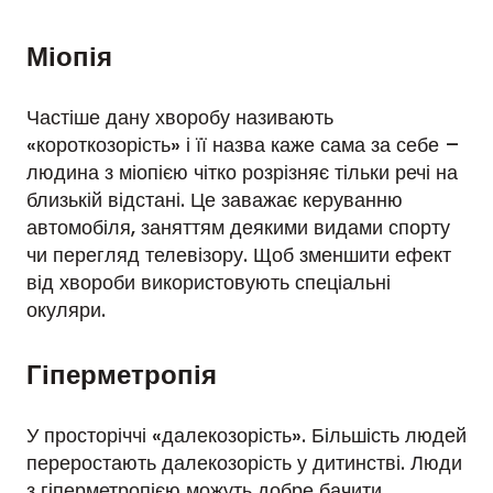
Міопія
Частіше дану хворобу називають
«короткозорість» і її назва каже сама за себе –
людина з міопією чітко розрізняє тільки речі на
близькій відстані. Це заважає керуванню
автомобіля, заняттям деякими видами спорту
чи перегляд телевізору. Щоб зменшити ефект
від хвороби використовують спеціальні
окуляри.
Гіперметропія
У просторіччі «далекозорість». Більшість людей
переростають далекозорість у дитинстві. Люди
з гіперметропією можуть добре бачити