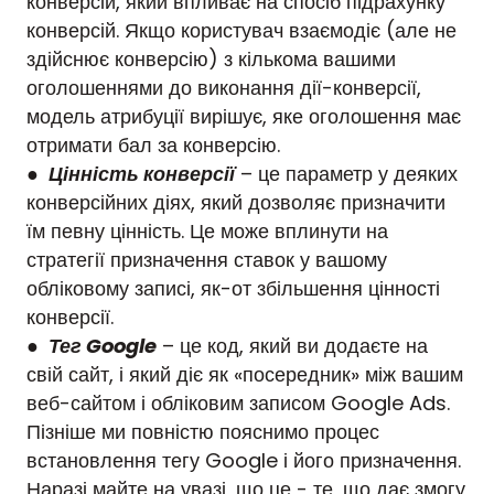
конверсій, який впливає на спосіб підрахунку
конверсій. Якщо користувач взаємодіє (але не
здійснює конверсію) з кількома вашими
оголошеннями до виконання дії-конверсії,
модель атрибуції вирішує, яке оголошення має
отримати бал за конверсію.
●
Цінність конверсії
– це параметр у деяких
конверсійних діях, який дозволяє призначити
їм певну цінність. Це може вплинути на
стратегії призначення ставок у вашому
обліковому записі, як-от збільшення цінності
конверсії.
●
Тег Google
– це код, який ви додаєте на
свій сайт, і який діє як «посередник» між вашим
веб-сайтом і обліковим записом Google Ads.
Пізніше ми повністю пояснимо процес
встановлення тегу Google і його призначення.
Наразі майте на увазі, що це - те, що дає змогу