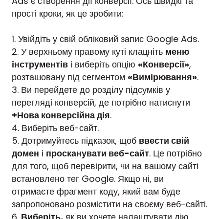
Ads є створення дії конверсії. Ось швидкі та
прості кроки, як це зробити:
1. Увійдіть у свій обліковий запис Google Ads.
2. У верхньому правому куті клацніть
меню
інструментів
і виберіть опцію
«Конверсії»
,
розташовану під сегментом
«Вимірювання»
.
3. Ви перейдете до розділу підсумків у
перегляді конверсій, де потрібно натиснути
+Нова конверсійна дія
.
4. Виберіть веб-сайт.
5. Дотримуйтесь підказок, щоб
ввести свій
домен
і
просканувати веб-сайт
. Це потрібно
для того, щоб перевірити, чи на вашому сайті
встановлено тег Google. Якщо ні, ви
отримаєте фрагмент коду, який вам буде
запропоновано розмістити на своєму веб-сайті.
6.
Виберіть,
як ви хочете налаштувати дію