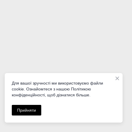
Google Grants для НКО
Для вашої зручності ми використовуємо файли
cookie. Ознайомтеся з нашою Політикою
Усе, що потрібно знати про гранти Google
конфіденційності, щоб дізнатися більше.
неприбутковим організаціям.
Прийняти
Читати