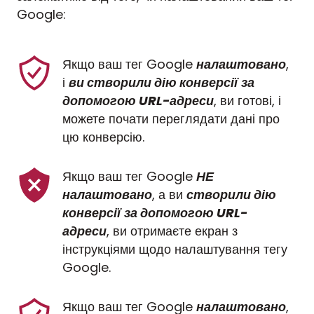
Google:
Якщо ваш тег Google 
налаштовано
, 
і 
ви створили дію конверсії
за 
допомогою URL-адреси
, ви готові, і 
можете почати переглядати дані про 
цю конверсію.
Якщо ваш тег Google 
НЕ 
налаштовано
, а ви 
створили дію 
конверсії
за допомогою URL-
адреси
, ви отримаєте екран з 
інструкціями щодо налаштування тегу 
Google.
Якщо ваш тег Google 
налаштовано
, 