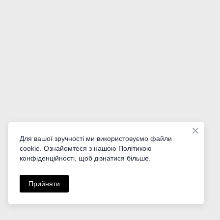
Google Grants для НКО
Для вашої зручності ми використовуємо файли
cookie. Ознайомтеся з нашою Політикою
Усе, що потрібно знати про гранти Google
конфіденційності, щоб дізнатися більше.
неприбутковим організаціям.
Прийняти
Читати