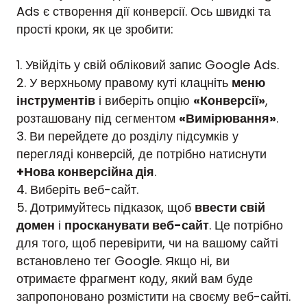
Ads є створення дії конверсії. Ось швидкі та
прості кроки, як це зробити:
1. Увійдіть у свій обліковий запис Google Ads.
2. У верхньому правому куті клацніть
меню
інструментів
і виберіть опцію
«Конверсії»
,
розташовану під сегментом
«Вимірювання»
.
3. Ви перейдете до розділу підсумків у
перегляді конверсій, де потрібно натиснути
+Нова конверсійна дія
.
4. Виберіть веб-сайт.
5. Дотримуйтесь підказок, щоб
ввести свій
домен
і
просканувати веб-сайт
. Це потрібно
для того, щоб перевірити, чи на вашому сайті
встановлено тег Google. Якщо ні, ви
отримаєте фрагмент коду, який вам буде
запропоновано розмістити на своєму веб-сайті.